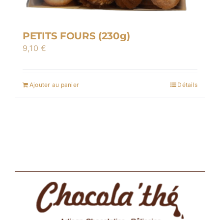
page
du
produit
PETITS FOURS (230g)
9,10
€
Ajouter au panier
Détails