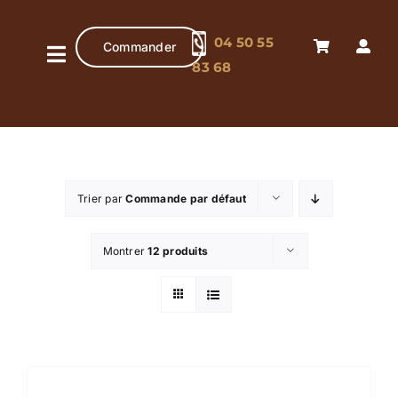
Passer
au
04 50 55
Commander
contenu
Navigation
83 68
à
Accueil
bascule
Pâtisserie
artisanale
Trier par
Commande par défaut
Chocolaterie
artisanale
Montrer
12 produits
Boutique
Contact