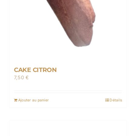
la
page
du
produit
CAKE CITRON
7,50
€
Ajouter au panier
Détails