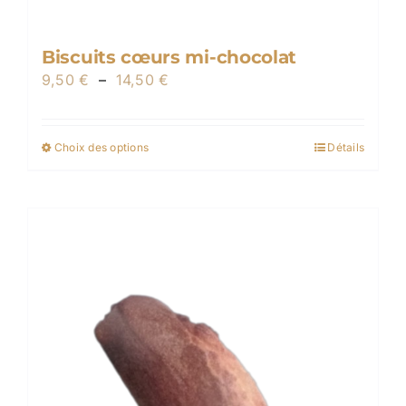
Biscuits cœurs mi-chocolat
Plage
9,50
€
–
14,50
€
de
prix :
Choix des options
Détails
Ce
9,50 €
produit
à
a
14,50 €
plusieurs
variations.
Les
options
peuvent
être
choisies
sur