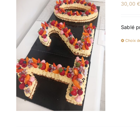
30,00
Sablé p
Choix d