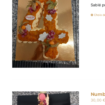
Sablé p
Choix d
Numbe
30,00