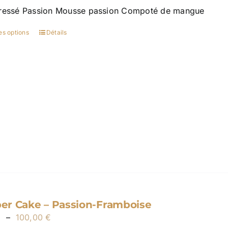
ressé Passion Mousse passion Compoté de mangue
30,00 €
à
es options
Détails
Ce
100,00 €
produit
a
plusieurs
variations.
Les
options
peuvent
être
choisies
sur
la
page
r Cake – Passion-Framboise
du
Plage
€
–
100,00
€
produit