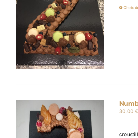
Choix d
Numbe
30,00
crousti