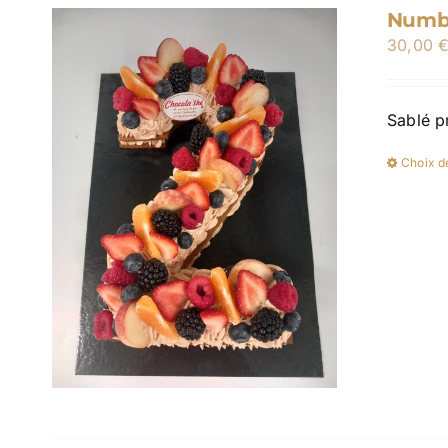
Numbe
30,00
Sablé p
Choix d