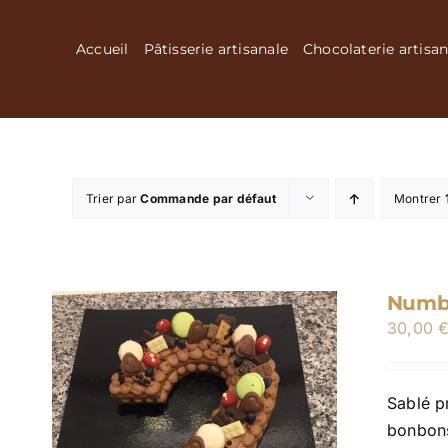
Passer
au
Accueil
Pâtisserie artisanale
Chocolaterie artisan
contenu
Trier par
Commande par défaut
Montrer
Numbe
30,00
Sablé p
bonbons