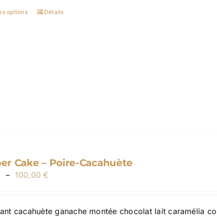
100,00 €
es options
Détails
Ce
produit
a
plusieurs
variations.
Les
options
peuvent
être
choisies
sur
la
r Cake – Poire-Cacahuète
page
Plage
€
–
100,00
€
du
de
produit
prix :
llant cacahuète ganache montée chocolat lait caramélia con
30,00 €