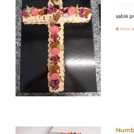
sablé p
Choix d
Numbe