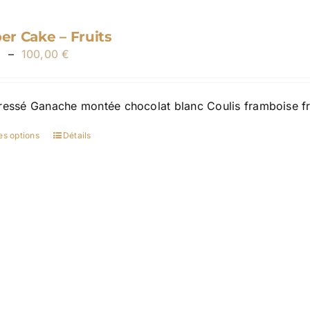
la
page
r Cake – Fruits
du
Plage
€
–
100,00
€
produit
de
prix :
ressé Ganache montée chocolat blanc Coulis framboise fr
30,00 €
à
es options
Détails
Ce
100,00 €
produit
a
plusieurs
variations.
Les
options
peuvent
être
choisies