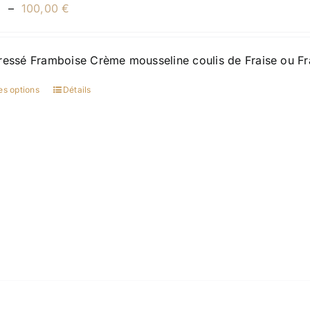
du
Plage
€
–
100,00
€
produit
de
prix :
ressé Framboise Crème mousseline coulis de Fraise ou Fr
30,00 €
à
es options
Détails
Ce
100,00 €
produit
a
plusieurs
variations.
Les
options
peuvent
être
choisies
sur
la