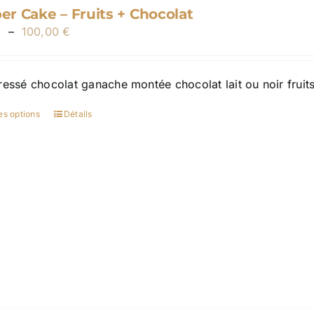
page
r Cake – Fruits + Chocolat
du
Plage
€
–
100,00
€
produit
de
prix :
ressé chocolat ganache montée chocolat lait ou noir fruit
30,00 €
à
es options
Détails
Ce
100,00 €
produit
a
plusieurs
variations.
Les
options
peuvent
être
choisies
sur