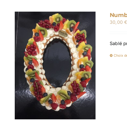
Numbe
30,00
Sablé p
Choix d