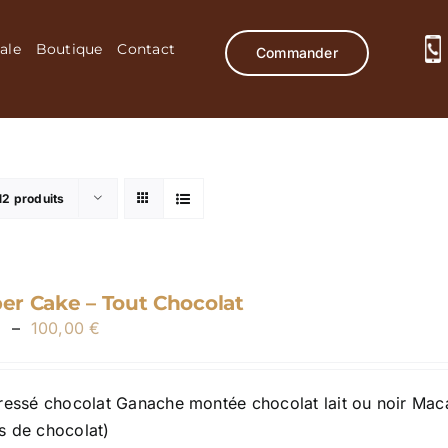
ale
Boutique
Contact
Commander
12 produits
r Cake – Tout Chocolat
Plage
€
–
100,00
€
de
prix :
ressé chocolat Ganache montée chocolat lait ou noir Macar
30,00 €
 de chocolat)
à