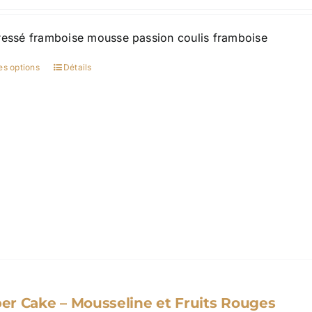
de
prix :
ressé framboise mousse passion coulis framboise
30,00 €
à
es options
Détails
Ce
100,00 €
produit
a
plusieurs
variations.
Les
options
peuvent
être
choisies
sur
la
page
r Cake – Mousseline et Fruits Rouges