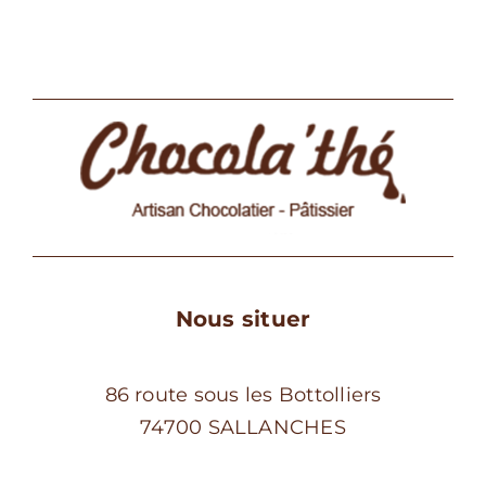
Les
options
peuvent
être
choisies
sur
la
page
du
produit
Nous situer
86 route sous les Bottolliers
74700 SALLANCHES