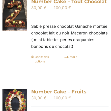
Number Cake – Tout Chocolat
Plage
30,00
€
–
100,00
€
de
prix :
Sablé pressé chocolat Ganache montée
30,00 €
chocolat lait ou noir Macaron chocolats
à
( mini tablette, perles craquantes,
100,00 €
bonbons de chocolat)
Choix des
Détails
Ce
options
produit
a
plusieurs
variations.
Number Cake – Fruits
Les
Plage
30,00
€
–
100,00
options
€
de
peuvent
prix :