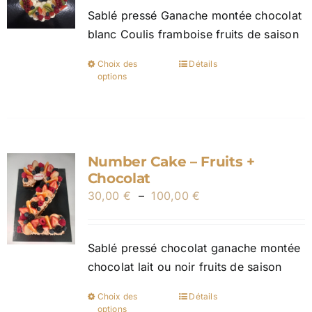
être
Sablé pressé Ganache montée chocolat
30,00 €
choisies
blanc Coulis framboise fruits de saison
à
sur
100,00 €
la
Choix des
Détails
Ce
page
options
produit
du
a
produit
plusieurs
variations.
Number Cake – Fruits +
Les
Chocolat
options
Plage
30,00
€
–
100,00
€
peuvent
de
être
prix :
choisies
Sablé pressé chocolat ganache montée
30,00 €
sur
chocolat lait ou noir fruits de saison
à
la
100,00 €
page
Choix des
Détails
Ce
options
du