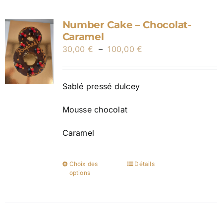
variations.
Number Cake – Chocolat-
Les
Caramel
options
Plage
30,00
€
–
100,00
€
peuvent
de
être
prix :
choisies
Sablé pressé dulcey
30,00 €
sur
à
la
Mousse chocolat
100,00 €
page
du
Caramel
produit
Choix des
Détails
Ce
options
produit
a
plusieurs
variations.