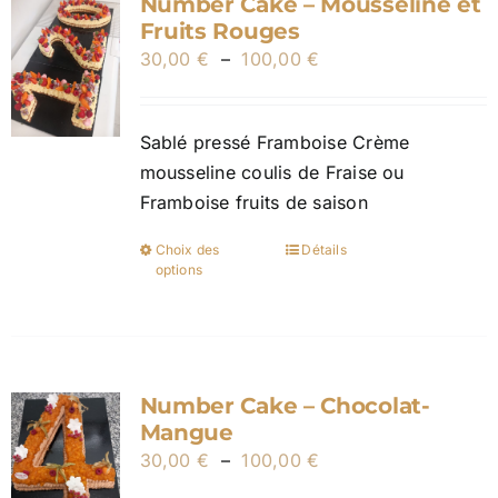
Number Cake – Mousseline et
Les
Fruits Rouges
options
Plage
30,00
€
–
100,00
€
peuvent
de
être
prix :
choisies
Sablé pressé Framboise Crème
30,00 €
sur
mousseline coulis de Fraise ou
à
la
Framboise fruits de saison
100,00 €
page
du
Choix des
Détails
Ce
options
produit
produit
a
plusieurs
variations.
Number Cake – Chocolat-
Les
Mangue
options
Plage
30,00
€
–
100,00
€
peuvent
de
être