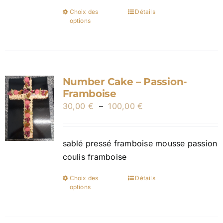
100,00 €
page
Choix des
Détails
Ce
options
du
produit
produit
a
plusieurs
variations.
Number Cake – Passion-
Les
Framboise
options
Plage
30,00
€
–
100,00
€
peuvent
de
être
prix :
choisies
sablé pressé framboise mousse passion
30,00 €
sur
coulis framboise
à
la
100,00 €
page
Choix des
Détails
Ce
options
du
produit
produit
a
plusieurs