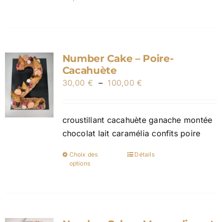
produit
produit
a
plusieurs
variations.
Number Cake – Poire-
Les
Cacahuète
options
Plage
30,00
€
–
100,00
€
peuvent
de
être
prix :
choisies
croustillant cacahuète ganache montée
30,00 €
sur
chocolat lait caramélia confits poire
à
la
100,00 €
page
Choix des
Détails
Ce
options
du
produit
produit
a
plusieurs
variations.