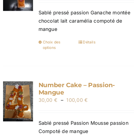
prix :
choisies
Sablé pressé passion Ganache montée
30,00 €
sur
chocolat lait caramélia compoté de
à
la
mangue
100,00 €
page
du
Choix des
Détails
Ce
options
produit
produit
a
plusieurs
variations.
Number Cake – Passion-
Les
Mangue
options
Plage
30,00
€
–
100,00
€
peuvent
de
être
prix :
choisies
Sablé pressé Passion Mousse passion
30,00 €
sur
Compoté de mangue
à
la