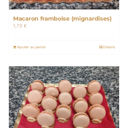
Macaron framboise (mignardises)
1,70
€
Ajouter au panier
Détails