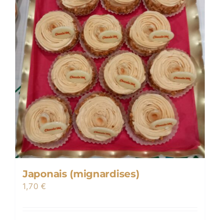
Japonais (mignardises)
1,70
€