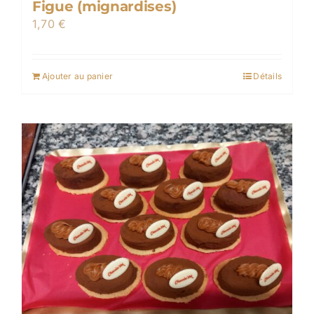
Figue (mignardises)
1,70
€
Ajouter au panier
Détails