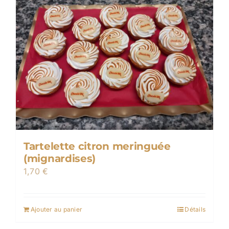
Tartelette citron meringuée
(mignardises)
1,70
€
Ajouter au panier
Détails