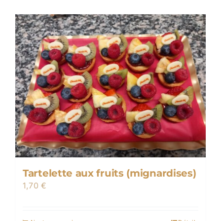
Tartelette aux fruits (mignardises)
1,70
€