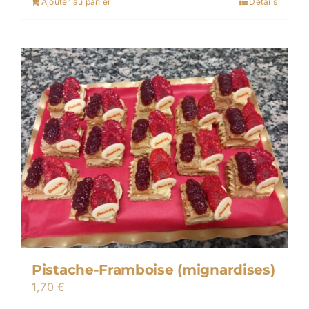
Ajouter au panier
Détails
Pistache-Framboise (mignardises)
1,70
€