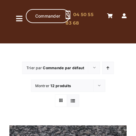
Passer
au
04 50 55
Commander
contenu
Navigation
83 68
à
Accueil
bascule
Pâtisserie
artisanale
Trier par
Commande par défaut
Chocolaterie
artisanale
Montrer
12 produits
Boutique
Contact