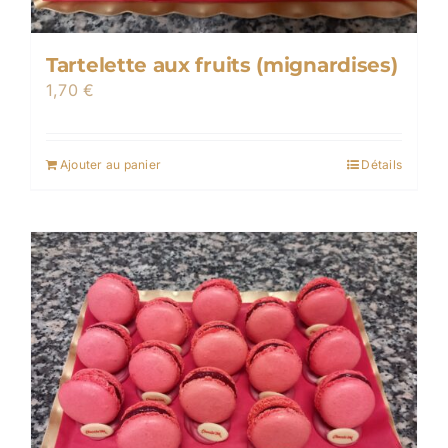
Tartelette aux fruits (mignardises)
1,70
€
Ajouter au panier
Détails