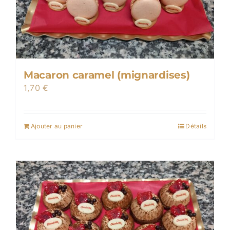
Macaron caramel (mignardises)
1,70
€
Ajouter au panier
Détails