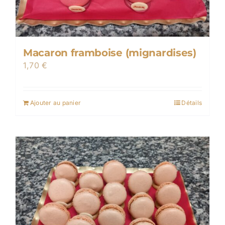
Macaron framboise (mignardises)
1,70
€
Ajouter au panier
Détails