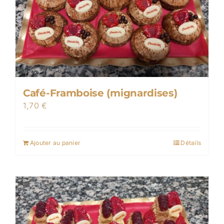
Café-Framboise (mignardises)
1,70
€
Ajouter au panier
Détails