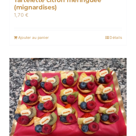
Tartelette citron meringuée
(mignardises)
1,70
€
Ajouter au panier
Détails