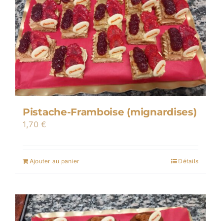
Pistache-Framboise (mignardises)
1,70
€
Ajouter au panier
Détails