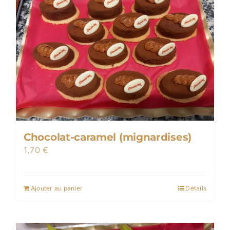
Chocolat-caramel (mignardises)
1,70
€
Ajouter au panier
Détails