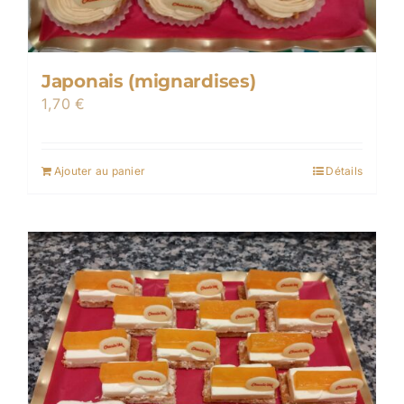
Japonais (mignardises)
1,70
€
Ajouter au panier
Détails