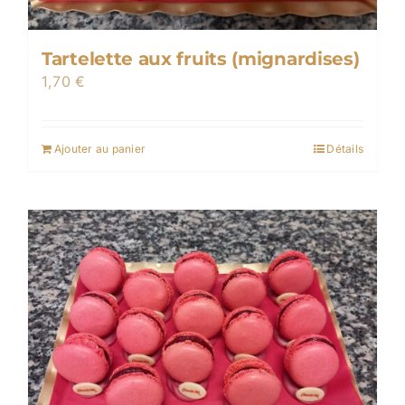
Tartelette aux fruits (mignardises)
1,70
€
Ajouter au panier
Détails