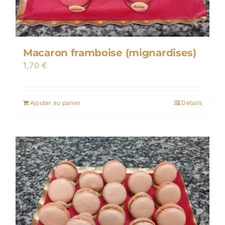
Macaron framboise (mignardises)
1,70
€
Ajouter au panier
Détails