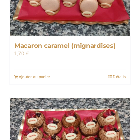
Macaron caramel (mignardises)
1,70
€
Ajouter au panier
Détails