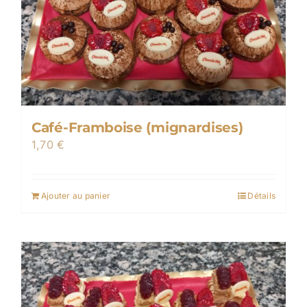
Café-Framboise (mignardises)
1,70
€
Ajouter au panier
Détails