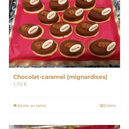
Chocolat-caramel (mignardises)
1,70
€
Ajouter au panier
Détails