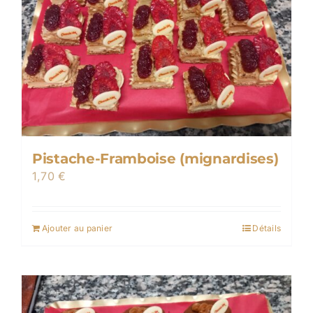
Pistache-Framboise (mignardises)
1,70
€
Ajouter au panier
Détails