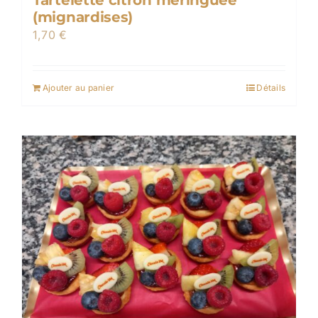
Tartelette citron meringuée
(mignardises)
1,70
€
Ajouter au panier
Détails