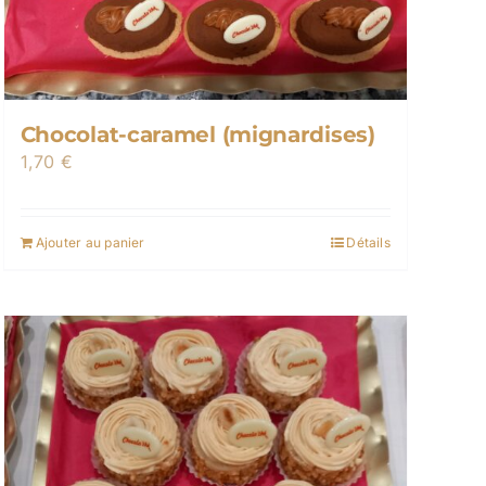
Chocolat-caramel (mignardises)
1,70
€
Ajouter au panier
Détails