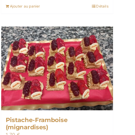
Ajouter au panier
Détails
Pistache-Framboise
(mignardises)
1,70
€