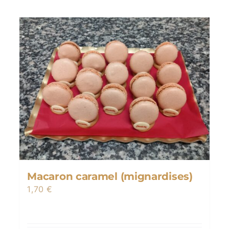
Macaron caramel (mignardises)
1,70
€