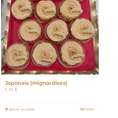
Japonais (mignardises)
1,70
€
Ajouter au panier
Détails