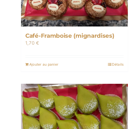
Café-Framboise (mignardises)
1,70
€
Ajouter au panier
Détails