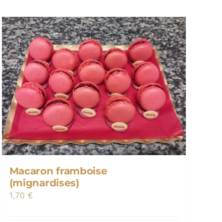
Macaron framboise
(mignardises)
1,70
€