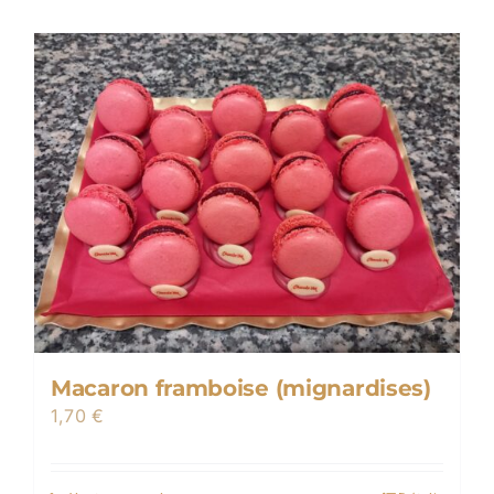
Macaron framboise (mignardises)
1,70
€