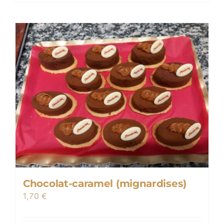
Chocolat-caramel (mignardises)
1,70
€