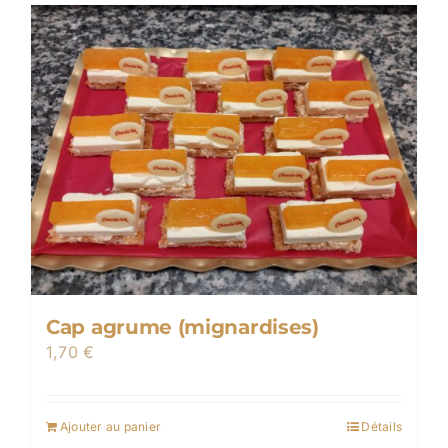
Cap agrume (mignardises)
1,70
€
Ajouter au panier
Détails