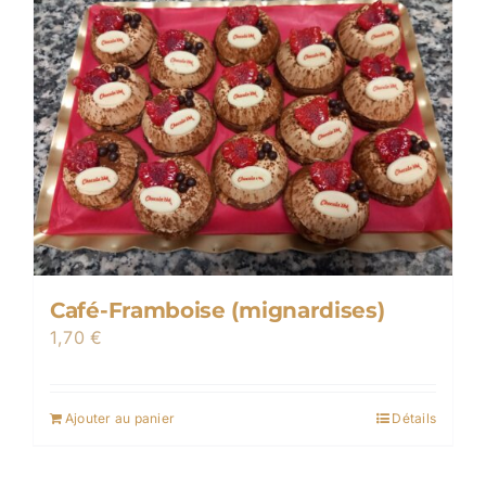
Café-Framboise (mignardises)
1,70
€
Ajouter au panier
Détails