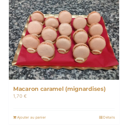
Macaron caramel (mignardises)
1,70
€
Ajouter au panier
Détails