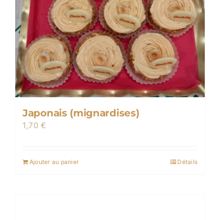
Japonais (mignardises)
1,70
€
Ajouter au panier
Détails