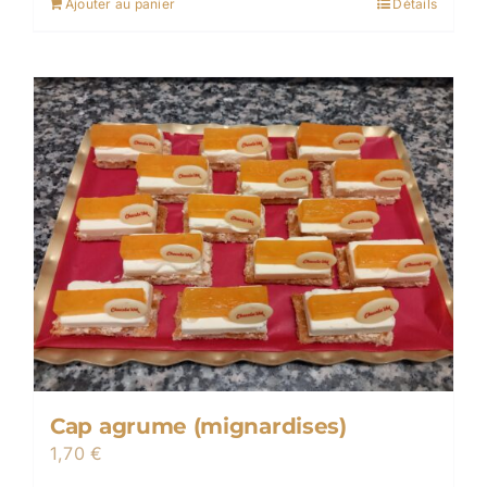
Ajouter au panier
Détails
Cap agrume (mignardises)
1,70
€