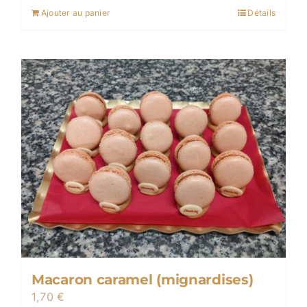
Ajouter au panier
Détails
Macaron caramel (mignardises)
1,70
€