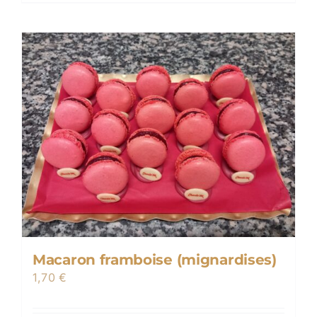
Macaron framboise (mignardises)
1,70
€