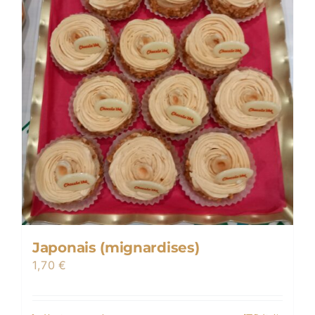
Japonais (mignardises)
1,70
€