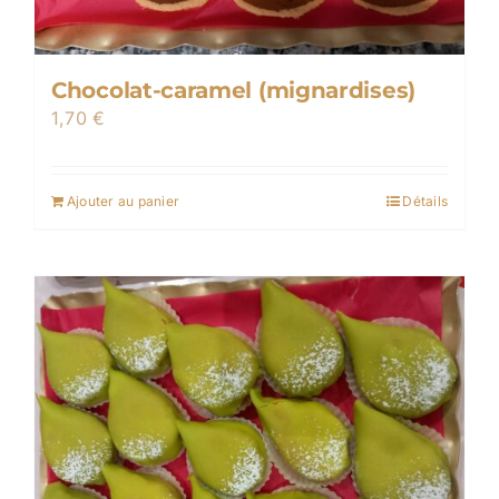
Chocolat-caramel (mignardises)
1,70
€
Ajouter au panier
Détails