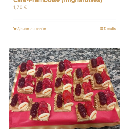
Café-Framboise (mignardises)
1,70
€
Ajouter au panier
Détails