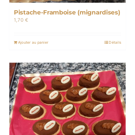
Pistache-Framboise (mignardises)
1,70
€
Ajouter au panier
Détails