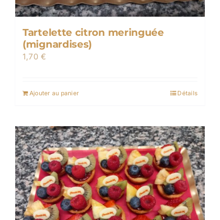
Tartelette citron meringuée
(mignardises)
1,70
€
Ajouter au panier
Détails