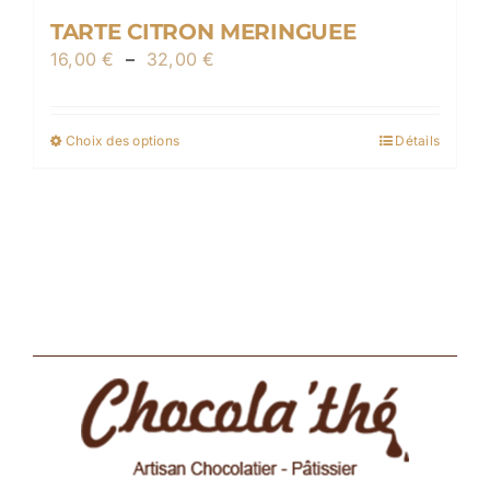
produit
TARTE CITRON MERINGUEE
Plage
16,00
€
–
32,00
€
de
prix :
Choix des options
Détails
Ce
16,00 €
produit
à
a
32,00 €
plusieurs
variations.
Les
options
peuvent
être
choisies
sur
la