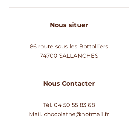
page
du
produit
Nous situer
86 route sous les Bottolliers
74700 SALLANCHES
Nous Contacter
Tél. 04 50 55 83 68
Mail. chocolathe@hotmail.fr