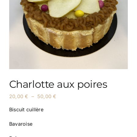
Charlotte aux poires
Plage
20,00
€
–
50,00
€
de
prix :
Biscuit cuillère
20,00 €
à
Bavaroise
50,00 €