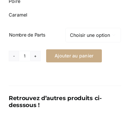
Poire
Caramel
Nombre de Parts

Ajouter au panier
quantité
de
Charlotte
aux
poires
Retrouvez d’autres produits ci-
desssous !