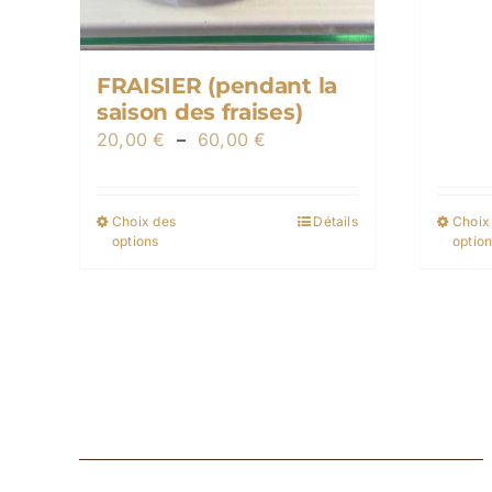
FRAISIER (pendant la
saison des fraises)
Plage
20,00
€
–
60,00
€
de
prix :
Choix des
Détails
Choix
Ce
20,00 €
options
optio
produit
à
a
60,00 €
plusieurs
variations.
Les
options
peuvent
être