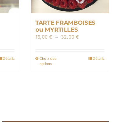
TARTE FRAMBOISES
ou MYRTILLES
age
Plage
16,00
€
–
32,00
€
de
x :
prix :
,00 €
Détails
Choix des
Détails
Ce
16,00 €
options
produit
à
0,00 €
a
32,00 €
plusieurs
s.
variations.
Les
options
peuvent
être