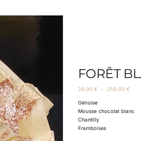
FORÊT B
Plag
20,00
€
–
250,00
€
de
prix 
Génoise
20,0
Mousse chocolat blanc
à
Chantilly
250
Framboises