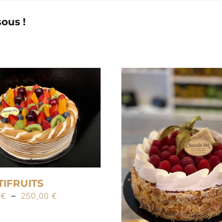
ous !
TIFRUITS
Plage
0
€
–
250,00
€
de
prix :