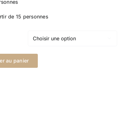
rsonnes
rtir de 15 personnes

er au panier