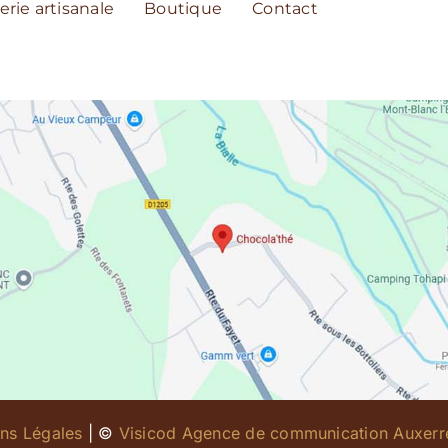
erie artisanale
Boutique
Contact
ns Légales
| ©
Visicod Agence de communication Auxerr