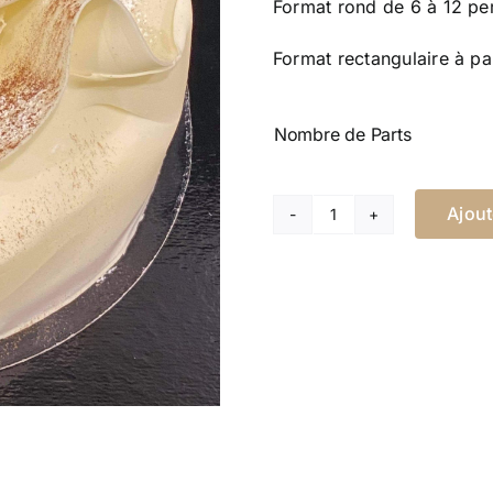
Format rond de 6 à 12 pe
Format rectangulaire à pa
Nombre de Parts
Ajout
quantité
de
FORÊT
BLANCHE