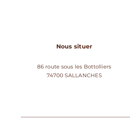
choisies
sur
la
page
du
produit
Nous situer
86 route sous les Bottolliers
74700 SALLANCHES