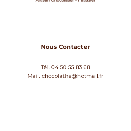
choisies
choisies
sur
sur
la
la
page
page
du
du
produit
produit
Nous Contacter
Tél. 04 50 55 83 68
Mail. chocolathe@hotmail.fr