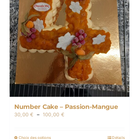
sur
la
page
du
produit
Number Cake – Passion-Mangue
Plage
30,00
€
–
100,00
€
de
prix :
Choix des options
Détails
Ce