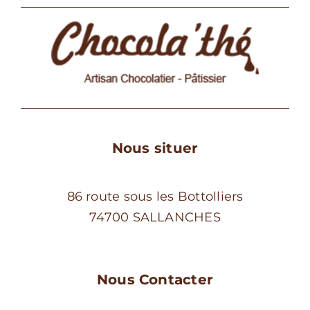
peuvent
être
choisies
sur
la
page
du
produit
Nous situer
86 route sous les Bottolliers
74700 SALLANCHES
Nous Contacter