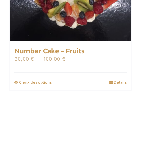
Number Cake – Fruits
Plage
30,00
€
–
100,00
€
de
prix :
Choix des options
Détails
Ce
30,00 €
produit
à
a
100,00 €
plusieurs
variations.
Les
options