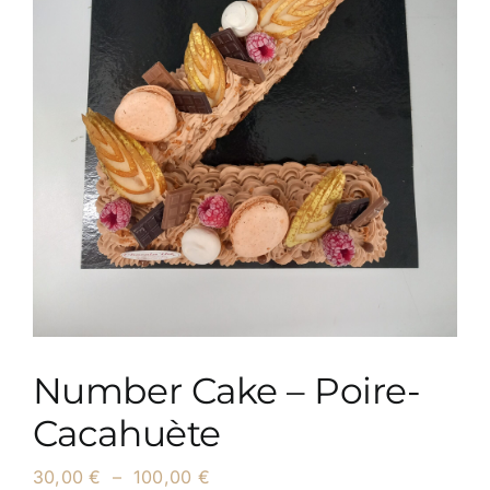
Number Cake – Poire-
Cacahuète
Plage
30,00
€
–
100,00
€