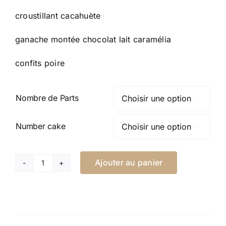
de
prix :
croustillant cacahuète
30,00 €
à
ganache montée chocolat lait caramélia
100,00 €
confits poire
Nombre de Parts

Number cake

Ajouter au panier
quantité
de
Number
Cake
-