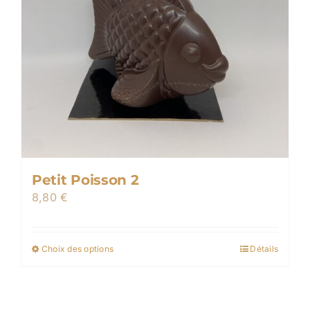
du
produit
Petit Poisson 2
8,80
€
Choix des options
Détails
Ce
produit
a
plusieurs