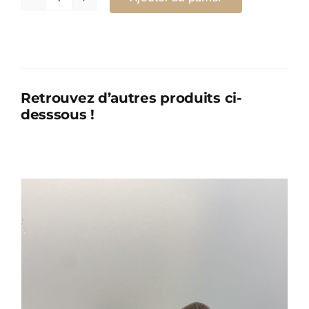
quantité
de
Œuf
Risette
Retrouvez d’autres produits ci-
desssous !