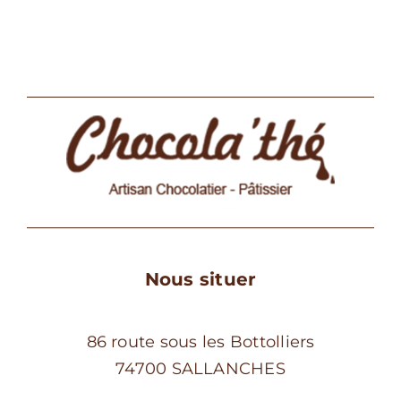
variations.
Les
options
peuvent
être
choisies
sur
la
page
du
produit
Nous situer
86 route sous les Bottolliers
74700 SALLANCHES