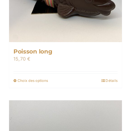
Poisson long
15,70
€
Choix des options
Détails
Ce
produit
a
plusieurs
variations.
Les
options