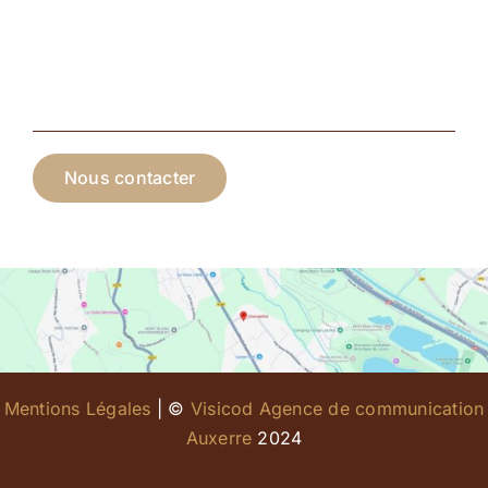
Nous contacter
Mentions Légales
| ©
Visicod Agence de communication
Auxerre
2024