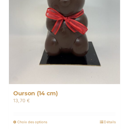
la
page
du
produit
Ourson (14 cm)
13,70
€
Choix des options
Détails
Ce