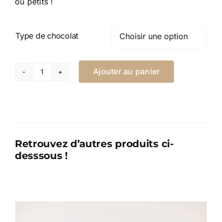
ou petits !
Type de chocolat

Ajouter au panier
quantité
de
Poisson
long
Retrouvez d’autres produits ci-
desssous !