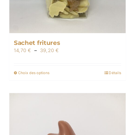
Sachet fritures
Plage
14,70
€
–
39,20
€
de
prix :
Choix des options
Détails
Ce
14,70 €
produit
à
a
39,20 €
plusieurs
variations.
Les
options
peuvent