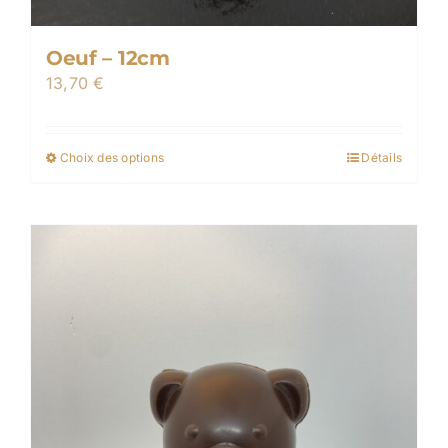
Oeuf – 12cm
13,70
€
Choix des options
Détails
Ce
produit
a
plusieurs
variations.
Les
options
peuvent
être
choisies
sur