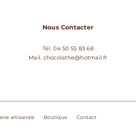
page
page
du
du
produit
produit
Nous Contacter
Tél. 04 50 55 83 68
Mail. chocolathe@hotmail.fr
erie artisanale
Boutique
Contact