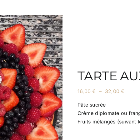
TARTE AU
Plage
16,00
€
–
32,00
€
de
prix :
Pâte sucrée
16,00 
Crème diplomate ou fran
à
Fruits mélangés (suivant 
32,00