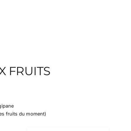
X FRUITS
€
gipane
les fruits du moment)
 €