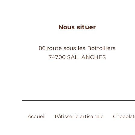
page
du
produit
Nous situer
86 route sous les Bottolliers
74700 SALLANCHES
Accueil
Pâtisserie artisanale
Chocolat