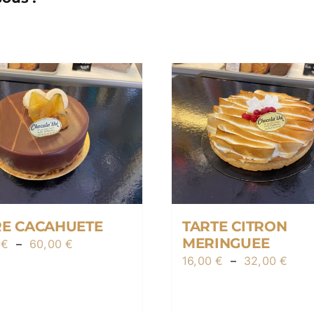
RE CACAHUETE
TARTE CITRON
MERINGUEE
Plage
0
€
–
60,00
€
Plag
16,00
€
–
32,00
€
de
de
prix :
prix 
20,00 €