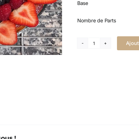
Base
Nombre de Parts
Ajout
quantité
de
TARTE
AUX
FRUITS
ous !