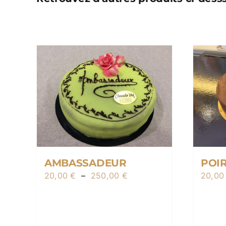
AMBASSADEUR
POI
Plage
20,00
€
–
250,00
€
20,0
de
prix :
20,00 €