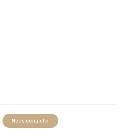
page
du
produit
Nous contacter