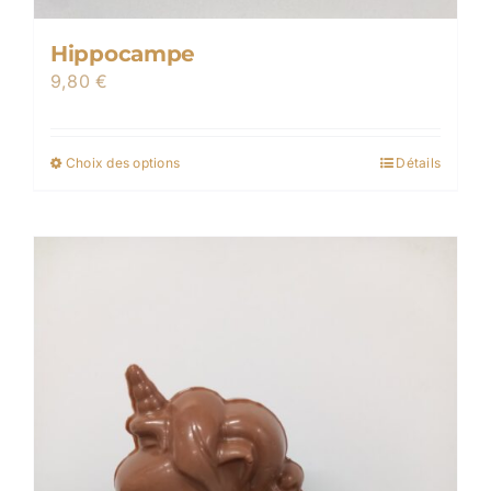
Hippocampe
9,80
€
Choix des options
Détails
Ce
produit
a
plusieurs
variations.
Les
options
peuvent
être
choisies
sur