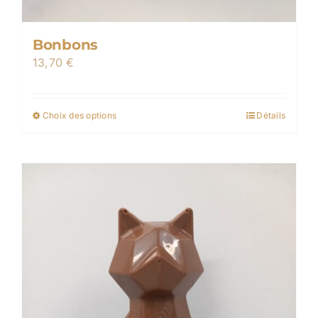
Bonbons
13,70
€
Choix des options
Détails
Ce
produit
a
plusieurs
variations.
Les
options
peuvent
être
choisies
sur