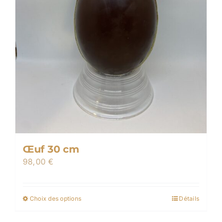
page
du
produit
Œuf 30 cm
98,00
€
Choix des options
Détails
Ce
produit