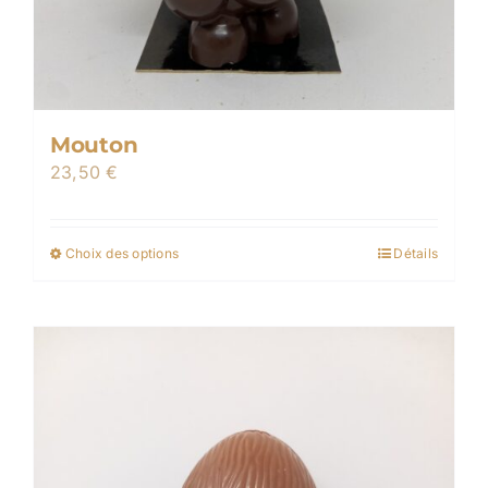
Mouton
23,50
€
Choix des options
Détails
Ce
produit
a
plusieurs
variations.
Les
options
peuvent