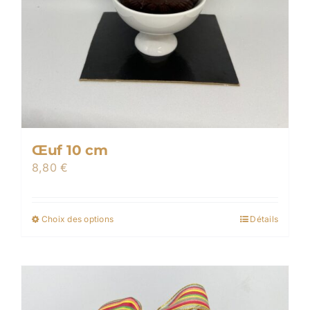
Œuf 10 cm
8,80
€
Choix des options
Détails
Ce
produit
a
plusieurs
variations.