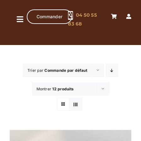
Passer
au
04 50 55
Commander
contenu
Navigation
83 68
à
Accueil
bascule
Pâtisserie
artisanale
Trier par
Commande par défaut
Chocolaterie
artisanale
Montrer
12 produits
Boutique
Contact