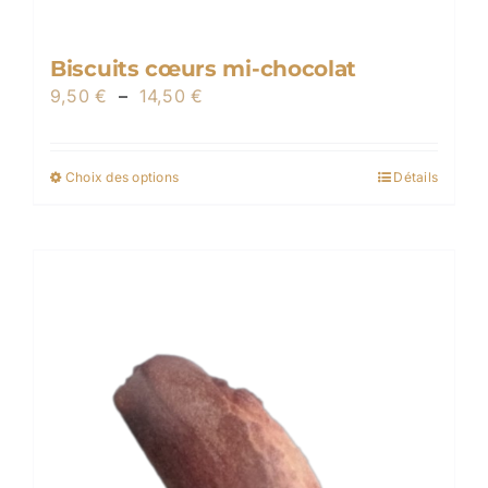
Biscuits cœurs mi-chocolat
Plage
9,50
€
–
14,50
€
de
prix :
Choix des options
Détails
Ce
9,50 €
produit
à
a
14,50 €
plusieurs
variations.
Les
options
peuvent
être
choisies
sur