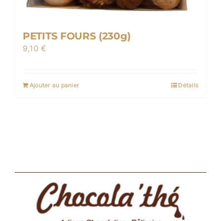
page
du
produit
PETITS FOURS (230g)
9,10
€
Ajouter au panier
Détails