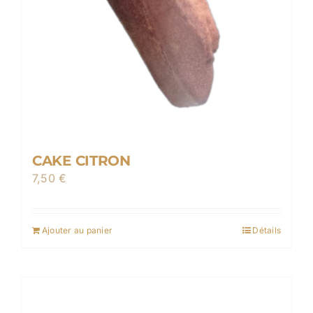
la
page
du
produit
CAKE CITRON
7,50
€
Ajouter au panier
Détails