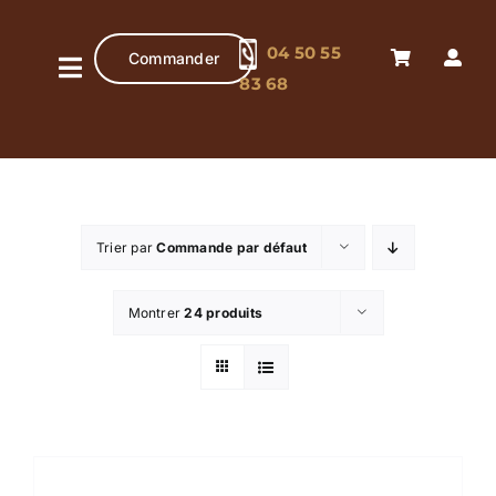
Passer
au
04 50 55
Commander
contenu
Navigation
83 68
à
Accueil
bascule
Pâtisserie
artisanale
Trier par
Commande par défaut
Chocolaterie
artisanale
Montrer
24 produits
Boutique
Contact