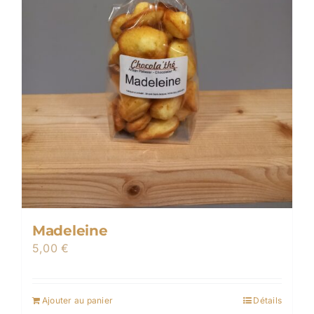
la
page
du
produit
Madeleine
5,00
€
Ajouter au panier
Détails