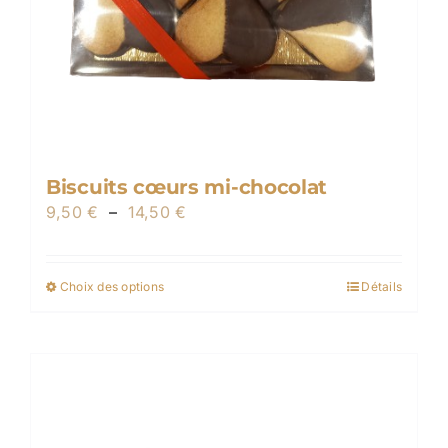
Biscuits cœurs mi-chocolat
Plage
9,50
€
–
14,50
€
de
prix :
Choix des options
Détails
Ce
9,50 €
produit
à
a
14,50 €
plusieurs
variations.
Les