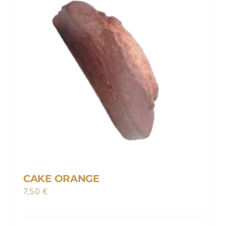
options
peuvent
être
choisies
sur
la
page
du
produit
CAKE ORANGE
7,50
€