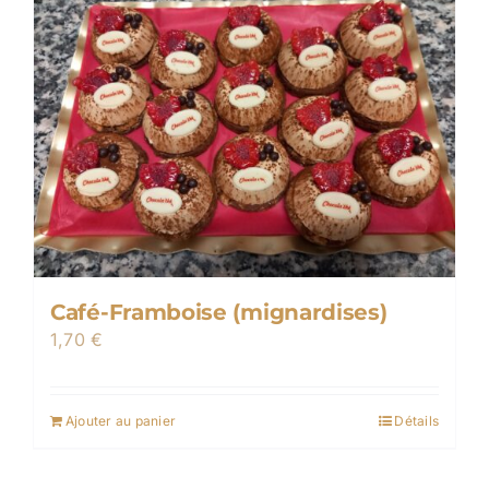
Café-Framboise (mignardises)
1,70
€
Ajouter au panier
Détails