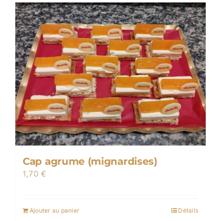
Cap agrume (mignardises)
1,70
€
Ajouter au panier
Détails