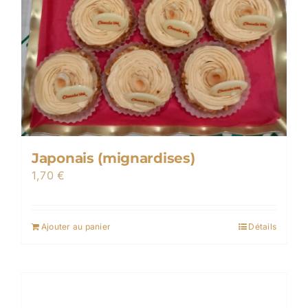
Japonais (mignardises)
1,70
€
Ajouter au panier
Détails