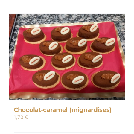
Chocolat-caramel (mignardises)
1,70
€