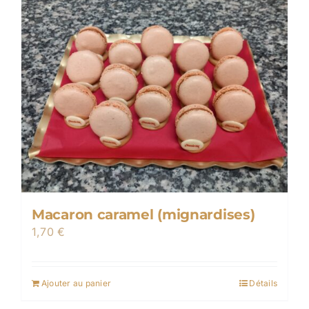
Macaron caramel (mignardises)
1,70
€
Ajouter au panier
Détails