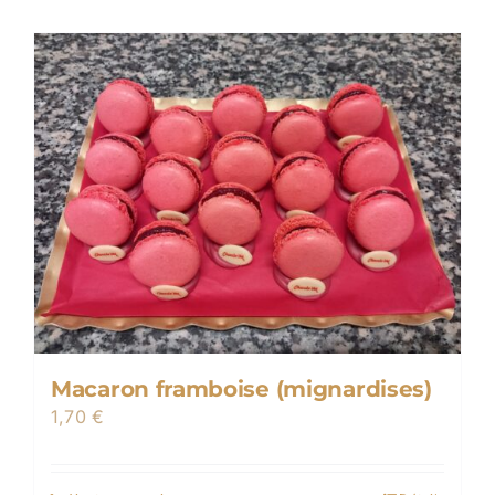
Macaron framboise (mignardises)
1,70
€