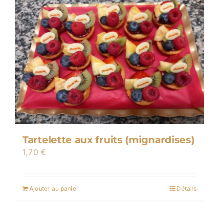
Tartelette aux fruits (mignardises)
1,70
€
Ajouter au panier
Détails