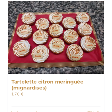
Tartelette citron meringuée
(mignardises)
1,70
€