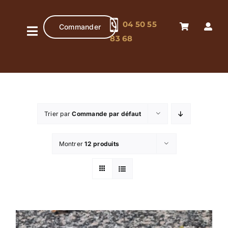
Passer
au
04 50 55
Commander
contenu
Navigation
83 68
à
Accueil
bascule
Pâtisserie
artisanale
Trier par
Commande par défaut
Chocolaterie
artisanale
Montrer
12 produits
Boutique
Contact