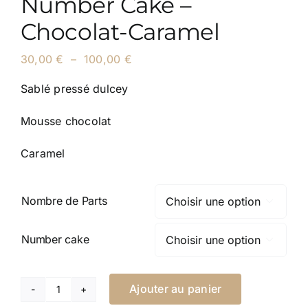
Number Cake –
Chocolat-Caramel
Plage
30,00
€
–
100,00
€
de
prix :
Sablé pressé dulcey
30,00 €
à
Mousse chocolat
100,00 €
Caramel
Nombre de Parts

Number cake

Ajouter au panier
quantité