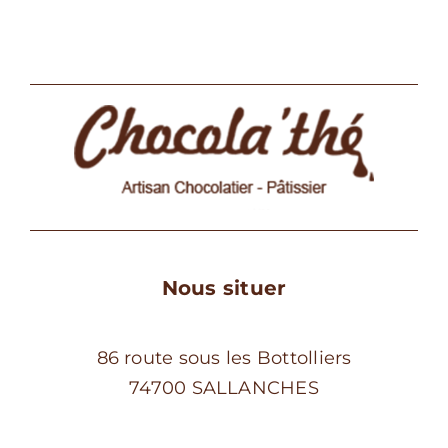
Les
options
peuvent
être
choisies
sur
la
page
du
produit
Nous situer
86 route sous les Bottolliers
74700 SALLANCHES