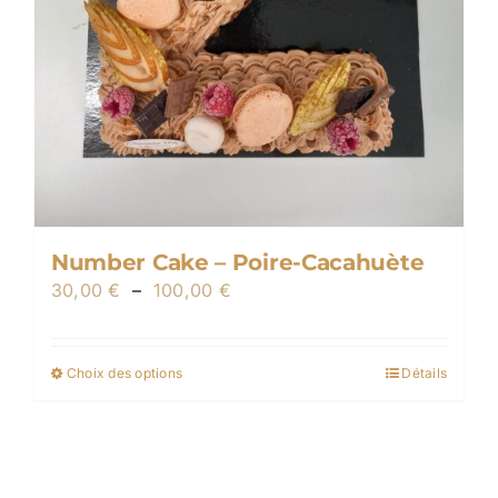
produit
Number Cake – Poire-Cacahuète
Plage
30,00
€
–
100,00
€
de
prix :
Choix des options
Détails
Ce
30,00 €
produit
à
a
100,00 €
plusieurs
variations.