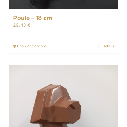
Poule – 18 cm
29,40
€
Choix des options
Détails
Ce
produit
a
plusieurs
variations.
Les
options
peuvent
être
choisies
sur