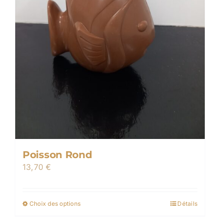
la
page
du
produit
Poisson Rond
13,70
€
Choix des options
Détails
Ce
produit