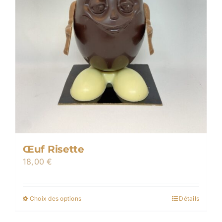
page
du
produit
Œuf Risette
18,00
€
Choix des options
Détails
Ce
produit