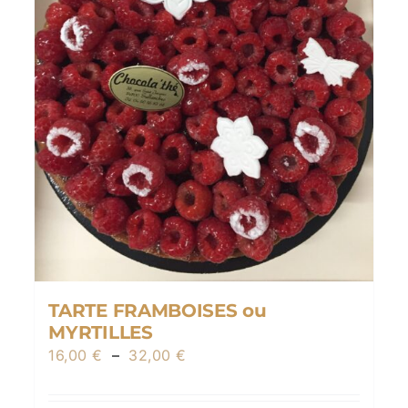
TARTE FRAMBOISES ou
MYRTILLES
Plage
16,00
€
–
32,00
€
de
prix :