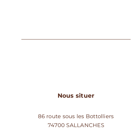
Les
options
peuvent
être
choisies
sur
la
page
du
produit
Nous situer
86 route sous les Bottolliers
74700 SALLANCHES