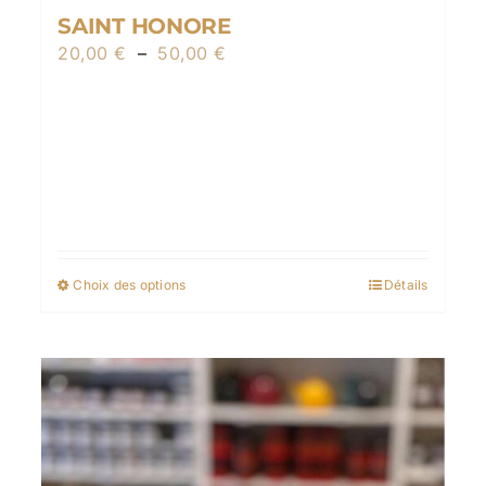
SAINT HONORE
Plage
20,00
€
–
50,00
€
de
prix :
20,00 €
à
50,00 €
Choix des options
Détails
Ce
produit
a
plusieurs
variations.
Les
options