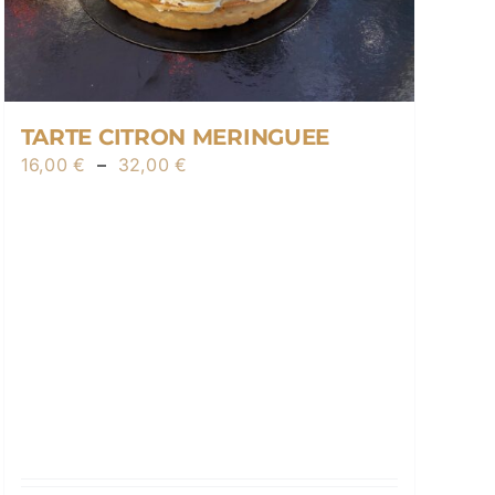
TARTE CITRON MERINGUEE
Plage
16,00
€
–
32,00
€
de
prix :
16,00 €
à
32,00 €