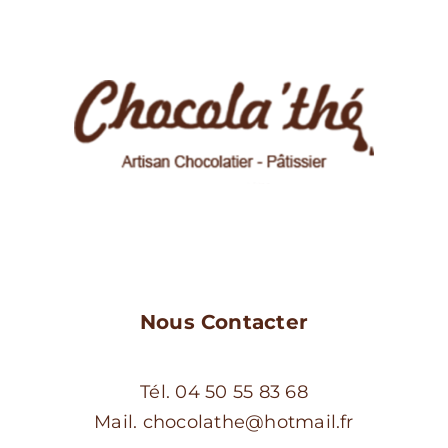
Les
options
peuvent
être
choisies
sur
la
page
du
produit
Nous Contacter
Tél. 04 50 55 83 68
Mail. chocolathe@hotmail.fr