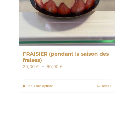
FRAISIER (pendant la saison des
fraises)
Plage
20,00
€
–
60,00
€
de
prix :
Choix des options
Détails
Ce
20,00 €
produit
à
a
60,00 €
plusieurs
variations.