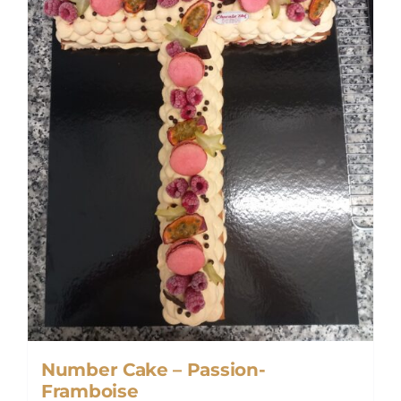
être
choisies
sur
la
page
du
produit
Number Cake – Passion-
Framboise