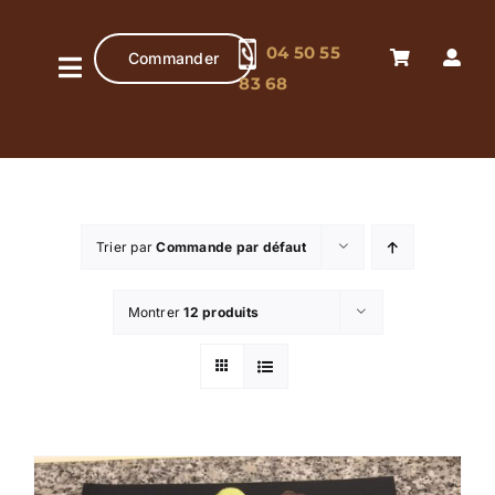
Passer
au
04 50 55
Commander
contenu
Navigation
83 68
à
Accueil
bascule
Pâtisserie
artisanale
Trier par
Commande par défaut
Chocolaterie
artisanale
Montrer
12 produits
Boutique
Contact