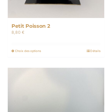
Petit Poisson 2
8,80
€
Choix des options
Détails
Ce
produit
a
plusieurs
variations.
Les
options
peuvent
être