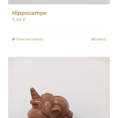
Hippocampe
9,80
€
Choix des options
Détails
Ce
produit
a
plusieurs
variations.
Les
options
peuvent
être
choisies
sur