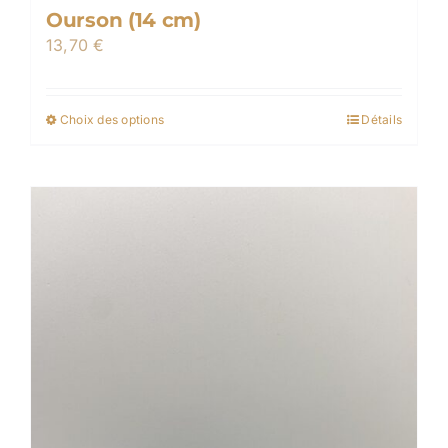
Ourson (14 cm)
13,70
€
Choix des options
Détails
Ce
produit
a
plusieurs
variations.
Les
options
peuvent
être
choisies
sur
la
page