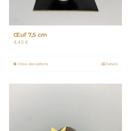
Œuf 7,5 cm
4,40
€
Choix des options
Détails
Ce
produit
a
plusieurs
variations.
Les
options
peuvent
être