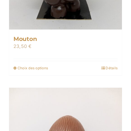
Mouton
23,50
€
Choix des options
Détails
Ce
produit
a
plusieurs
variations.
Les
options
peuvent