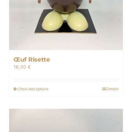
Œuf Risette
18,00
€
Choix des options
Détails
Ce
produit
a
plusieurs
variations.
Les