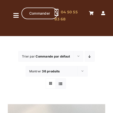
Passer
au
04 50 55
Commander
contenu
Navigation
83 68
à
Accueil
bascule
Pâtisserie
artisanale
Trier par
Commande par défaut
Chocolaterie
artisanale
Montrer
36 produits
Boutique
Contact