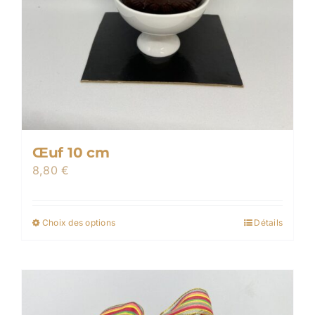
Œuf 10 cm
8,80
€
Choix des options
Détails
Ce
produit
a
plusieurs
variations.