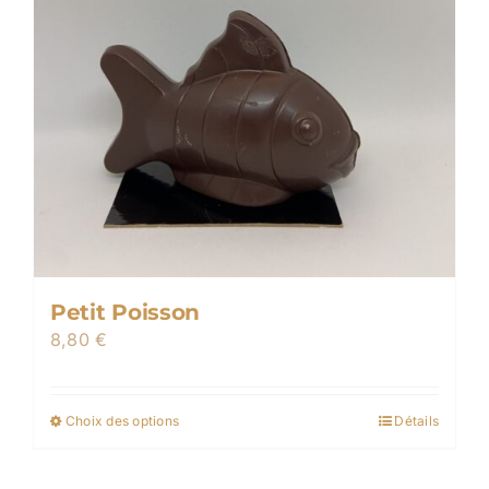
du
produit
Petit Poisson
8,80
€
Choix des options
Détails
Ce
produit
a