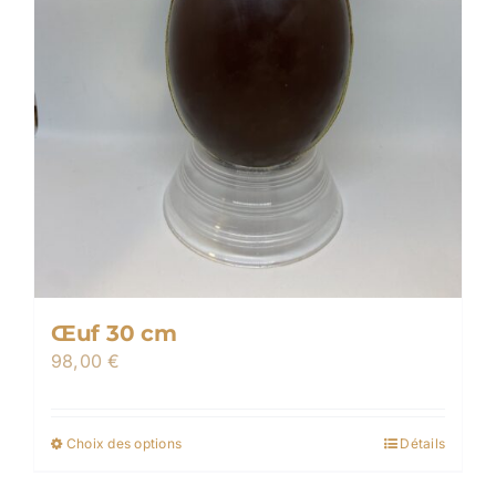
page
du
produit
Œuf 30 cm
98,00
€
Choix des options
Détails
Ce
produit