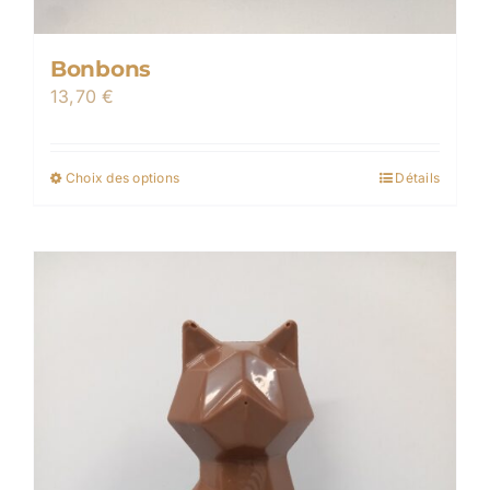
Bonbons
13,70
€
Choix des options
Détails
Ce
produit
a
plusieurs
variations.
Les
options
peuvent
être
choisies
sur