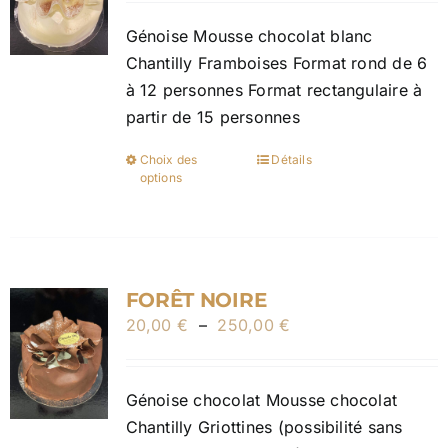
prix :
être
Génoise Mousse chocolat blanc
20,00 €
choisies
Chantilly Framboises Format rond de 6
à
sur
à 12 personnes Format rectangulaire à
250,00 €
la
partir de 15 personnes
page
du
Choix des
Détails
Ce
produit
options
produit
a
plusieurs
variations.
FORÊT NOIRE
Les
Plage
20,00
€
–
250,00
options
€
de
peuvent
prix :
être
Génoise chocolat Mousse chocolat
20,00 €
choisies
Chantilly Griottines (possibilité sans
à
sur