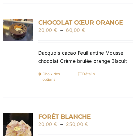
produit
plusieurs
variations.
CHOCOLAT CŒUR ORANGE
Les
Plage
20,00
€
–
60,00
options
€
de
peuvent
prix :
être
Dacquois cacao Feuillantine Mousse
20,00 €
choisies
chocolat Crème brulée orange Biscuit
à
sur
60,00 €
la
Choix des
Détails
Ce
page
options
produit
du
a
produit
plusieurs
variations.
FORÊT BLANCHE
Les
Plage
20,00
€
–
250,00
options
€
de
peuvent