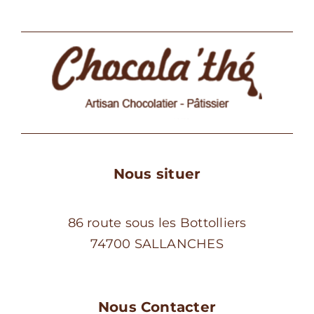
choisies
sur
la
page
du
produit
Nous situer
86 route sous les Bottolliers
74700 SALLANCHES
Nous Contacter