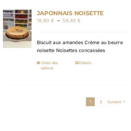
variations.
JAPONNAIS NOISETTE
Les
Plage
18,80
€
–
56,40
options
€
de
peuvent
prix :
être
Biscuit aux amandes Crème au beurre
18,80 €
choisies
noisette Noisettes concassées
à
sur
56,40 €
la
Choix des
Détails
Ce
page
options
produit
du
a
produit
plusieurs
variations.
1
2
Suivant
Les
options
peuvent
être