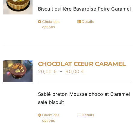
prix :
être
Biscuit cuillère Bavaroise Poire Caramel
20,00 €
choisies
à
sur
Choix des
Détails
Ce
50,00 €
la
options
produit
page
a
du
plusieurs
produit
variations.
CHOCOLAT CŒUR CARAMEL
Les
Plage
20,00
€
–
60,00
options
€
de
peuvent
prix :
être
Sablé breton Mousse chocolat Caramel
20,00 €
choisies
salé biscuit
à
sur
60,00 €
la
Choix des
Détails
Ce
page
options
produit
du
a