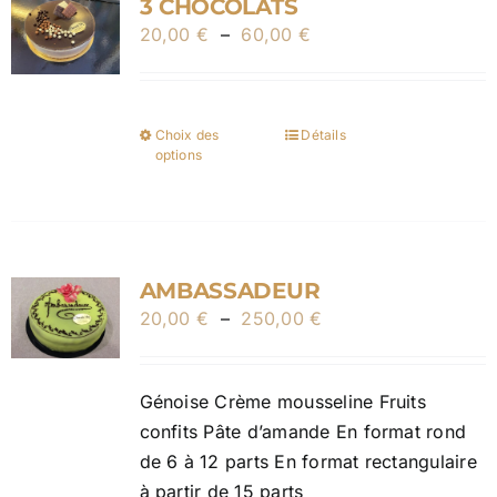
3 CHOCOLATS
Plage
20,00
€
–
60,00
€
de
prix :
20,00 €
Choix des
Détails
Ce
à
options
produit
60,00 €
a
plusieurs
variations.
AMBASSADEUR
Les
Plage
20,00
€
–
250,00
options
€
de
peuvent
prix :
être
Génoise Crème mousseline Fruits
20,00 €
choisies
confits Pâte d’amande En format rond
à
sur
de 6 à 12 parts En format rectangulaire
250,00 €
la
à partir de 15 parts