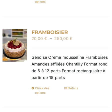
options
du
produit
produit
a
plusieurs
variations.
FRAMBOISIER
Les
Plage
20,00
€
–
250,00
options
€
de
peuvent
prix :
être
Génoise Crème mousseline Framboises
20,00 €
choisies
Amandes effilées Chantilly Format rond
à
sur
de 6 à 12 parts Format rectangulaire à
250,00 €
la
partir de 15 parts
page
du
Choix des
Détails
Ce
produit
options
produit
a
plusieurs