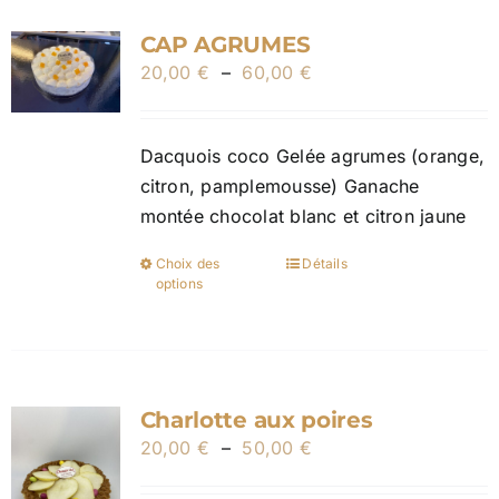
variations.
CAP AGRUMES
Les
Plage
20,00
€
–
60,00
options
€
de
peuvent
prix :
être
Dacquois coco Gelée agrumes (orange,
20,00 €
choisies
citron, pamplemousse) Ganache
à
sur
montée chocolat blanc et citron jaune
60,00 €
la
page
Choix des
Détails
Ce
du
options
produit
produit
a
plusieurs
variations.
Charlotte aux poires
Les
Plage
20,00
€
–
50,00
options
€
de
peuvent