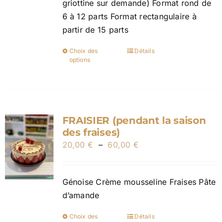
griottine sur demande) Format rond de
250,00 €
la
6 à 12 parts Format rectangulaire à
page
partir de 15 parts
du
produit
Choix des
Détails
Ce
options
produit
a
plusieurs
variations.
FRAISIER (pendant la saison
Les
des fraises)
options
Plage
20,00
€
–
60,00
€
peuvent
de
être
prix :
choisies
Génoise Crème mousseline Fraises Pâte
20,00 €
sur
d’amande
à
la
60,00 €
page
Choix des
Détails
Ce