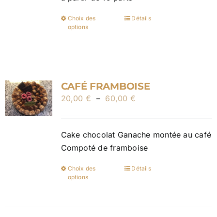
page
du
Choix des
Détails
Ce
produit
options
produit
a
plusieurs
variations.
CAFÉ FRAMBOISE
Les
Plage
20,00
€
–
60,00
options
€
de
peuvent
prix :
être
Cake chocolat Ganache montée au café
20,00 €
choisies
Compoté de framboise
à
sur
60,00 €
la
Choix des
Détails
Ce
page
options
produit
du
a
produit
plusieurs