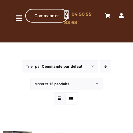
Passer
au
04 50 55
Commander
contenu
Navigation
83 68
à
Accueil
bascule
Pâtisserie
artisanale
Trier par
Commande par défaut
Chocolaterie
artisanale
Montrer
12 produits
Boutique
Contact