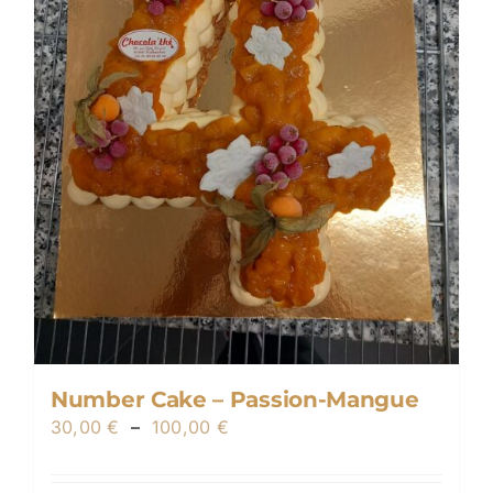
sur
la
page
du
produit
Number Cake – Passion-Mangue
Plage
30,00
€
–
100,00
€
de
prix :