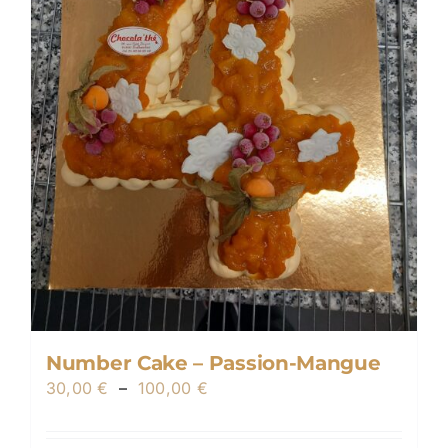
sur
la
page
du
produit
Number Cake – Passion-Mangue
Plage
30,00
€
–
100,00
€
de
prix :