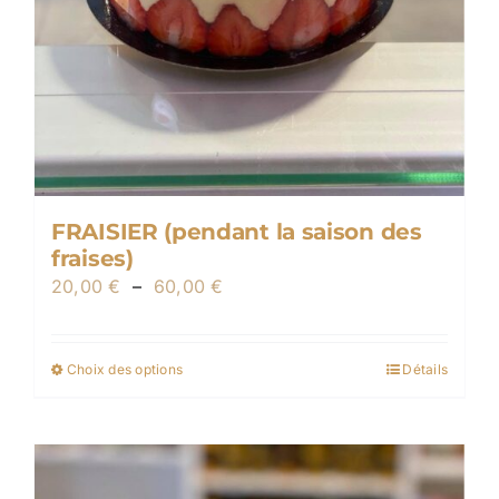
FRAISIER (pendant la saison des
fraises)
Plage
20,00
€
–
60,00
€
de
prix :
Choix des options
Détails
Ce
20,00 €
produit
à
a
60,00 €
plusieurs
variations.