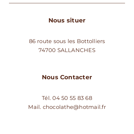
page
du
Nous situer
produit
86 route sous les Bottolliers
74700 SALLANCHES
Nous Contacter
Tél. 04 50 55 83 68
Mail. chocolathe@hotmail.fr