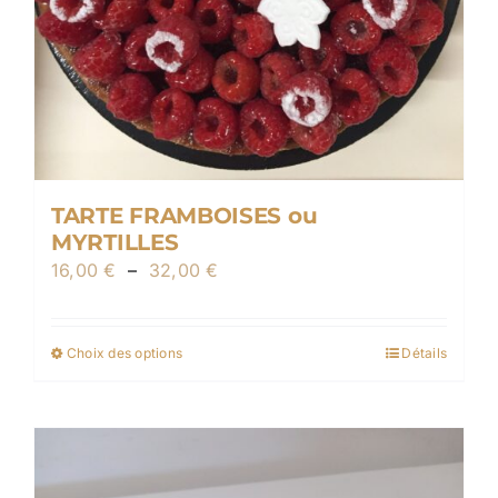
TARTE FRAMBOISES ou
MYRTILLES
Plage
16,00
€
–
32,00
€
de
prix :
Choix des options
Détails
Ce
16,00 €
produit
à
a
32,00 €
plusieurs
variations.