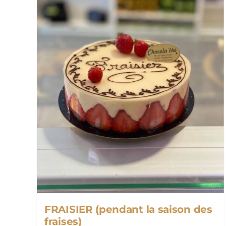
peuvent
être
choisies
sur
la
page
du
produit
FRAISIER (pendant la saison des
fraises)