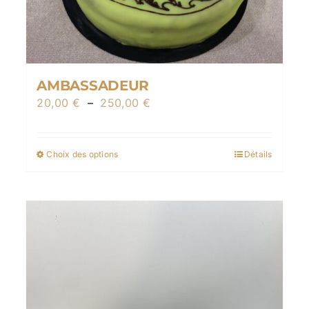
AMBASSADEUR
Plage
20,00
€
–
250,00
€
de
prix :
Choix des options
Détails
Ce
20,00 €
produit
à
a
250,00 €
plusieurs
variations.
Les
options
peuvent
être