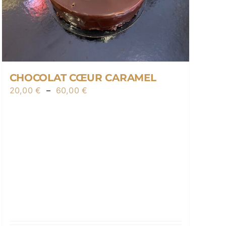
choisies
sur
la
page
du
CHOCOLAT CŒUR CARAMEL
produit
Plage
20,00
€
–
60,00
€
de
prix :
20,00 €
à
60,00 €